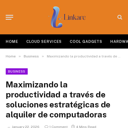
HOME
CLOUD SERVICES
COOL GADGETS
HARDW
»
»
Home
Business
Maximizando la productividad a través de soluciones estratégicas de alquiler de computadoras
BUSINESS
Maximizando la
productividad a través de
soluciones estratégicas de
alquiler de computadoras
January 22, 2026
1 Comment
4 Mins Read